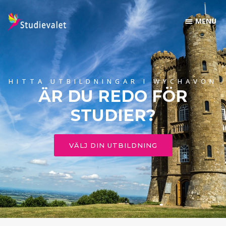
HITTA UTBILDNINGAR I WYCHAVON
ÄR DU REDO FÖR
STUDIER?
VÄLJ DIN UTBILDNING