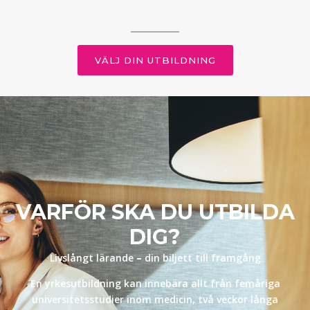
VÄLJ DIN UTBILDNING
VARFÖR SKA DU UTBILDA
DIG?
Livslångt lärande
–
din biljett till framgång
En yrkesutbildning kan innebära allt från femåriga
universitetsstudier inom medicin, två veckor långa