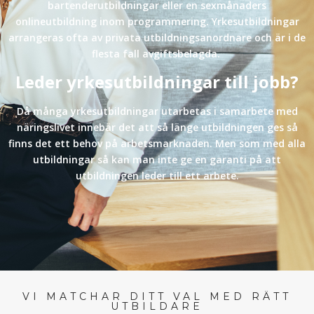
bartenderutbildningar eller en sexmånaders
onlineutbildning inom programmering. Yrkesutbildningar
arrangeras ofta av privata utbildningsanordnare och är i de
flesta fall avgiftsbelagda.
Leder yrkesutbildningar till jobb?
Då många yrkesutbildningar utarbetas i samarbete med
näringslivet innebär det att så länge utbildningen ges så
finns det ett behov på arbetsmarknaden. Men som med alla
utbildningar så kan man inte ge en garanti på att
utbildningen leder till ett arbete.
VI MATCHAR DITT VAL MED RÄTT
UTBILDARE