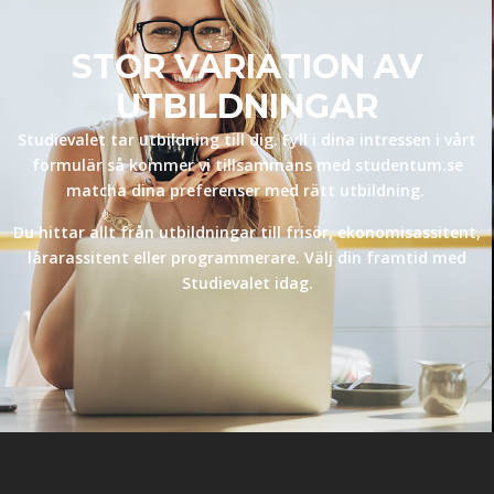
STOR VARIATION AV
UTBILDNINGAR
Studievalet tar utbildning till dig. Fyll i dina intressen i vårt
formulär så kommer vi tillsammans med studentum.se
matcha dina preferenser med rätt utbildning.
Du hittar allt från utbildningar till frisör, ekonomisassitent,
lärarassitent eller programmerare. Välj din framtid med
Studievalet idag.