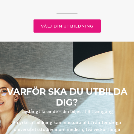
VÄLJ DIN UTBILDNING
VARFÖR SKA DU UTBILDA
DIG?
Livslångt lärande
–
din biljett till framgång
En yrkesutbildning kan innebära allt från femåriga
universitetsstudier inom medicin, två veckor långa