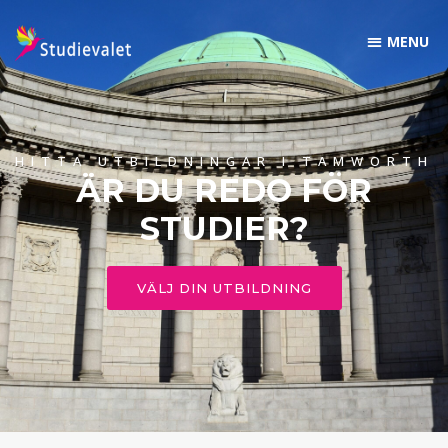
HITTA UTBILDNINGAR I TAMWORTH
ÄR DU REDO FÖR
STUDIER?
VÄLJ DIN UTBILDNING