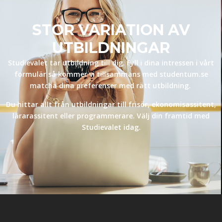
STOR VARIATION AV
UTBILDNINGAR
Studievalet tar utbildning till dig. Fyll i dina intressen i vårt
formulär så kommer vi tillsammans med studentum.se
matcha dina preferenser med rätt utbildning.
Du hittar allt från utbildningar till frisör, ekonomisassitent,
lärarassitent eller programmerare. Välj din framtid med
Studievalet idag.