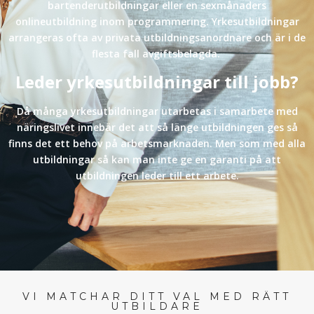
bartenderutbildningar eller en sexmånaders
onlineutbildning inom programmering. Yrkesutbildningar
arrangeras ofta av privata utbildningsanordnare och är i de
flesta fall avgiftsbelagda.
Leder yrkesutbildningar till jobb?
Då många yrkesutbildningar utarbetas i samarbete med
näringslivet innebär det att så länge utbildningen ges så
finns det ett behov på arbetsmarknaden. Men som med alla
utbildningar så kan man inte ge en garanti på att
utbildningen leder till ett arbete.
VI MATCHAR DITT VAL MED RÄTT
UTBILDARE