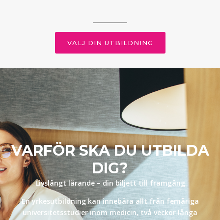
VÄLJ DIN UTBILDNING
VARFÖR SKA DU UTBILDA
DIG?
Livslångt lärande
–
din biljett till framgång
En yrkesutbildning kan innebära allt från femåriga
universitetsstudier inom medicin, två veckor långa