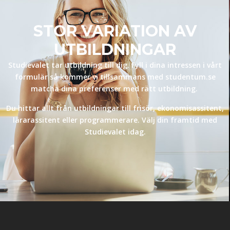
STOR VARIATION AV
UTBILDNINGAR
Studievalet tar utbildning till dig. Fyll i dina intressen i vårt
formulär så kommer vi tillsammans med studentum.se
matcha dina preferenser med rätt utbildning.
Du hittar allt från utbildningar till frisör, ekonomisassitent,
lärarassitent eller programmerare. Välj din framtid med
Studievalet idag.