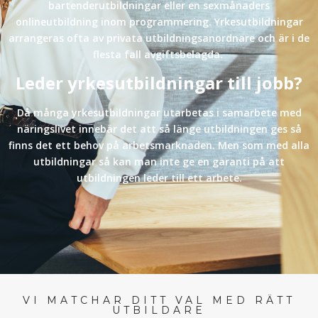
bartenderutbildningar eller en sexmånaders
onlineutbildning inom programmering. Yrkesutbildningar
arrangeras ofta av privata utbildningsanordnare och är i de
flesta fall avgiftsbelagda.
Leder yrkesutbildningar till jobb?
Då många yrkesutbildningar utarbetas i samarbete med
näringslivet innebär det att så länge utbildningen ges så
finns det ett behov på arbetsmarknaden. Men som med alla
utbildningar så kan man inte ge en garanti på att
utbildningen leder till ett arbete.
VI MATCHAR DITT VAL MED RÄTT
UTBILDARE