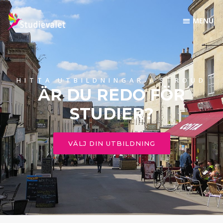
HITTA UTBILDNINGAR I STROUD
ÄR DU REDO FÖR
STUDIER?
VÄLJ DIN UTBILDNING