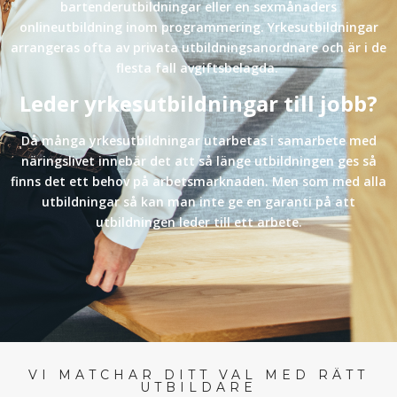
bartenderutbildningar eller en sexmånaders
onlineutbildning inom programmering. Yrkesutbildningar
arrangeras ofta av privata utbildningsanordnare och är i de
flesta fall avgiftsbelagda.
Leder yrkesutbildningar till jobb?
Då många yrkesutbildningar utarbetas i samarbete med
näringslivet innebär det att så länge utbildningen ges så
finns det ett behov på arbetsmarknaden. Men som med alla
utbildningar så kan man inte ge en garanti på att
utbildningen leder till ett arbete.
VI MATCHAR DITT VAL MED RÄTT
UTBILDARE