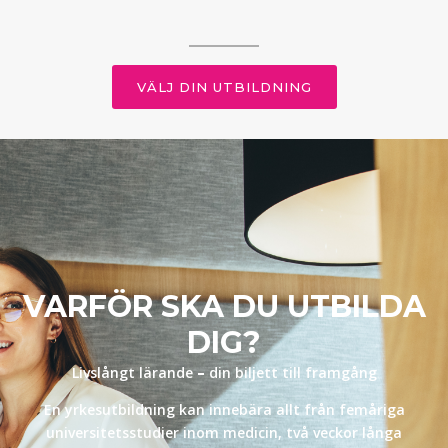
VÄLJ DIN UTBILDNING
VARFÖR SKA DU UTBILDA
DIG?
Livslångt lärande
–
din biljett till framgång
En yrkesutbildning kan innebära allt från femåriga
universitetsstudier inom medicin, två veckor långa