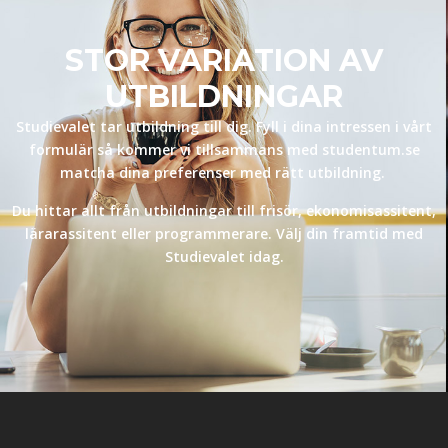
STOR VARIATION AV
UTBILDNINGAR
Studievalet tar utbildning till dig. Fyll i dina intressen i vårt
formulär så kommer vi tillsammans med studentum.se
matcha dina preferenser med rätt utbildning.
Du hittar allt från utbildningar till frisör, ekonomisassitent,
lärarassitent eller programmerare. Välj din framtid med
Studievalet idag.