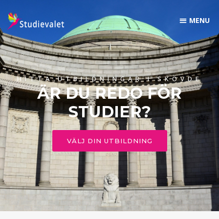
HITTA UTBILDNINGAR I SKÖVDE
ÄR DU REDO FÖR
STUDIER?
VÄLJ DIN UTBILDNING