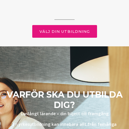
VÄLJ DIN UTBILDNING
VARFÖR SKA DU UTBILDA
DIG?
Livslångt lärande
–
din biljett till framgång
En yrkesutbildning kan innebära allt från femåriga