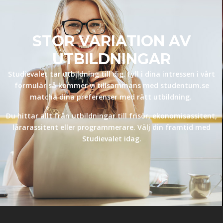
STOR VARIATION AV
UTBILDNINGAR
Studievalet tar utbildning till dig. Fyll i dina intressen i vårt
formulär så kommer vi tillsammans med studentum.se
matcha dina preferenser med rätt utbildning.
Du hittar allt från utbildningar till frisör, ekonomisassitent,
lärarassitent eller programmerare. Välj din framtid med
Studievalet idag.