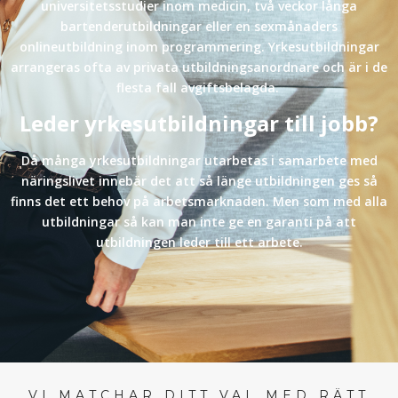
universitetsstudier inom medicin, två veckor långa
bartenderutbildningar eller en sexmånaders
onlineutbildning inom programmering. Yrkesutbildningar
arrangeras ofta av privata utbildningsanordnare och är i de
flesta fall avgiftsbelagda.
Leder yrkesutbildningar till jobb?
Då många yrkesutbildningar utarbetas i samarbete med
näringslivet innebär det att så länge utbildningen ges så
finns det ett behov på arbetsmarknaden. Men som med alla
utbildningar så kan man inte ge en garanti på att
utbildningen leder till ett arbete.
VI MATCHAR DITT VAL MED RÄTT