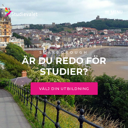
HITTA UTBILDNINGAR I
SCARBOROUGH
ÄR DU REDO FÖR
STUDIER?
VÄLJ DIN UTBILDNING