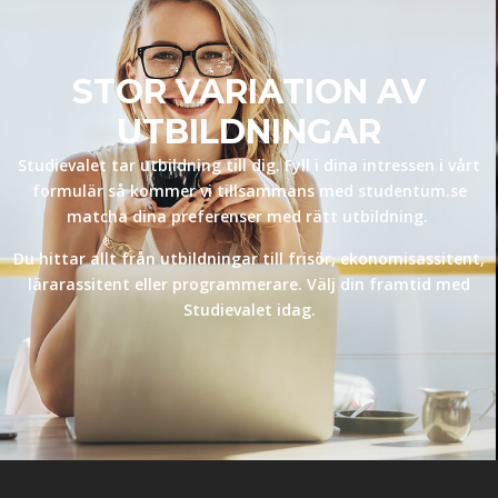
STOR VARIATION AV
UTBILDNINGAR
Studievalet tar utbildning till dig. Fyll i dina intressen i vårt
formulär så kommer vi tillsammans med studentum.se
matcha dina preferenser med rätt utbildning.
Du hittar allt från utbildningar till frisör, ekonomisassitent,
lärarassitent eller programmerare. Välj din framtid med
Studievalet idag.