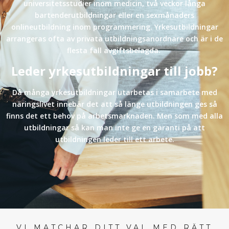
universitetsstudier inom medicin, två veckor långa
bartenderutbildningar eller en sexmånaders
onlineutbildning inom programmering. Yrkesutbildningar
arrangeras ofta av privata utbildningsanordnare och är i de
flesta fall avgiftsbelagda.
Leder yrkesutbildningar till jobb?
Då många yrkesutbildningar utarbetas i samarbete med
näringslivet innebär det att så länge utbildningen ges så
finns det ett behov på arbetsmarknaden. Men som med alla
utbildningar så kan man inte ge en garanti på att
utbildningen leder till ett arbete.
VI MATCHAR DITT VAL MED RÄTT