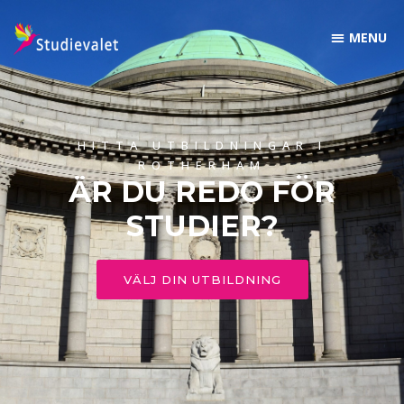
HITTA UTBILDNINGAR I
ROTHERHAM
ÄR DU REDO FÖR
STUDIER?
VÄLJ DIN UTBILDNING