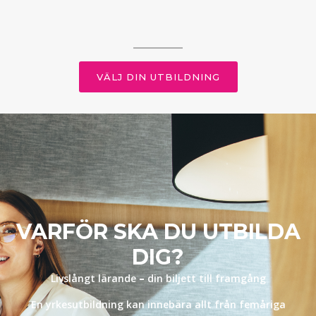
VÄLJ DIN UTBILDNING
VARFÖR SKA DU UTBILDA
DIG?
Livslångt lärande
–
din biljett till framgång
En yrkesutbildning kan innebära allt från femåriga