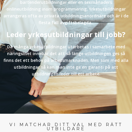
bartenderutbildningar eller en sexmånaders
onlineutbildning inom programmering. Yrkesutbildningar
arrangeras ofta av privata utbildningsanordnare och är i de
flesta fall avgiftsbelagda.
Leder yrkesutbildningar till jobb?
Då många yrkesutbildningar utarbetas i samarbete med
näringslivet innebär det att så länge utbildningen ges så
finns det ett behov på arbetsmarknaden. Men som med alla
utbildningar så kan man inte ge en garanti på att
utbildningen leder till ett arbete.
VI MATCHAR DITT VAL MED RÄTT
UTBILDARE