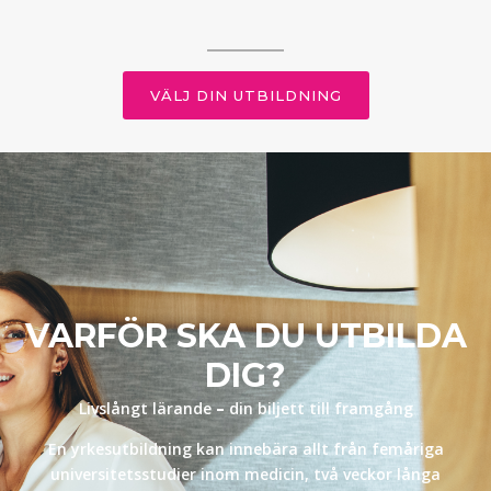
VÄLJ DIN UTBILDNING
VARFÖR SKA DU UTBILDA
DIG?
Livslångt lärande
–
din biljett till framgång
En yrkesutbildning kan innebära allt från femåriga
universitetsstudier inom medicin, två veckor långa