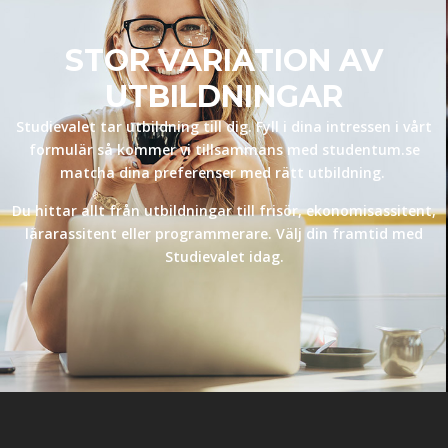
STOR VARIATION AV
UTBILDNINGAR
Studievalet tar utbildning till dig. Fyll i dina intressen i vårt
formulär så kommer vi tillsammans med studentum.se
matcha dina preferenser med rätt utbildning.
Du hittar allt från utbildningar till frisör, ekonomisassitent,
lärarassitent eller programmerare. Välj din framtid med
Studievalet idag.