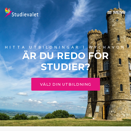
HITTA UTBILDNINGAR I WYCHAVON
ÄR DU REDO FÖR
STUDIER?
VÄLJ DIN UTBILDNING