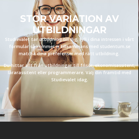
STOR VARIATION AV
UTBILDNINGAR
Studievalet tar utbildning till dig. Fyll i dina intressen i vårt
formulär så kommer vi tillsammans med studentum.se
matcha dina preferenser med rätt utbildning.
Du hittar allt från utbildningar till frisör, ekonomisassitent,
lärarassitent eller programmerare. Välj din framtid med
Studievalet idag.