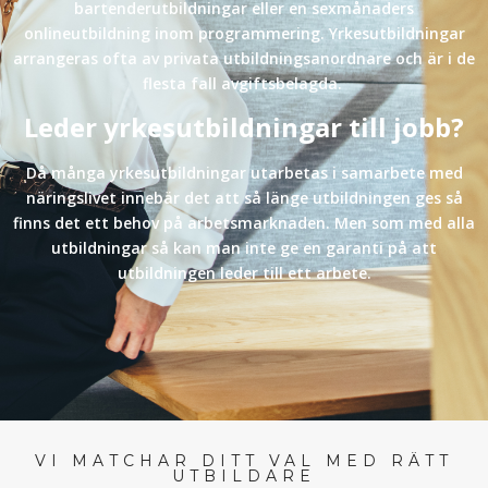
bartenderutbildningar eller en sexmånaders
onlineutbildning inom programmering. Yrkesutbildningar
arrangeras ofta av privata utbildningsanordnare och är i de
flesta fall avgiftsbelagda.
Leder yrkesutbildningar till jobb?
Då många yrkesutbildningar utarbetas i samarbete med
näringslivet innebär det att så länge utbildningen ges så
finns det ett behov på arbetsmarknaden. Men som med alla
utbildningar så kan man inte ge en garanti på att
utbildningen leder till ett arbete.
VI MATCHAR DITT VAL MED RÄTT
UTBILDARE