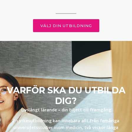
VÄLJ DIN UTBILDNING
VARFÖR SKA DU UTBILDA
DIG?
Livslångt lärande
–
din biljett till framgång
En yrkesutbildning kan innebära allt från femåriga
universitetsstudier inom medicin, två veckor långa