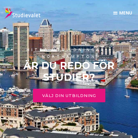
HITTA UTBILDNINGAR I
NORTHAMPTON
ÄR DU REDO FÖR
STUDIER?
VÄLJ DIN UTBILDNING