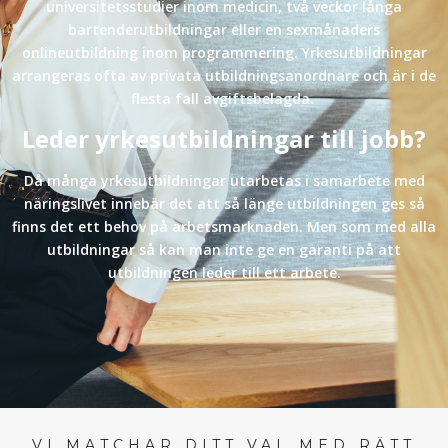
universitetsstudier inom medicin, två veckor långa
bartenderutbildningar eller en sexmånaders
onlineutbildning inom programmering. Yrkesutbildningar
arrangeras ofta av privata utbildningsanordnare och är i de
flesta fall avgiftsbelagda.
Leder yrkesutbildningar till jobb?
Då många yrkesutbildningar utarbetas i samarbete med
näringslivet innebär det att så länge utbildningen ges så
finns det ett behov på arbetsmarknaden. Men som med alla
utbildningar så kan man inte ge en garanti på att
utbildningen leder till ett arbete.
VI MATCHAR DITT VAL MED RÄTT