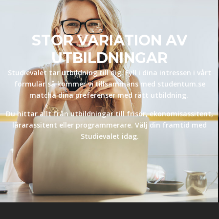
STOR VARIATION AV
UTBILDNINGAR
Studievalet tar utbildning till dig. Fyll i dina intressen i vårt
formulär så kommer vi tillsammans med studentum.se
matcha dina preferenser med rätt utbildning.
Du hittar allt från utbildningar till frisör, ekonomisassitent,
lärarassitent eller programmerare. Välj din framtid med
Studievalet idag.