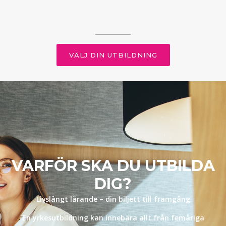
VÄLJ DIN UTBILDNING
VARFÖR SKA DU UTBILDA
DIG?
Livslångt lärande
–
din biljett till framgång
En yrkesutbildning kan innebära allt från femåriga