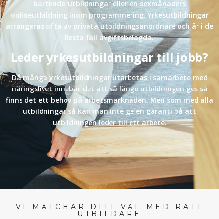
bartenderutbildningar eller en sexmånaders
onlineutbildning inom programmering. Yrkesutbildningar
arrangeras ofta av privata utbildningsanordnare och är i de
flesta fall avgiftsbelagda.
Leder yrkesutbildningar till jobb?
Då många yrkesutbildningar utarbetas i samarbete med
näringslivet innebär det att så länge utbildningen ges så
finns det ett behov på arbetsmarknaden. Men som med alla
utbildningar så kan man inte ge en garanti på att
utbildningen leder till ett arbete.
VI MATCHAR DITT VAL MED RÄTT
UTBILDARE