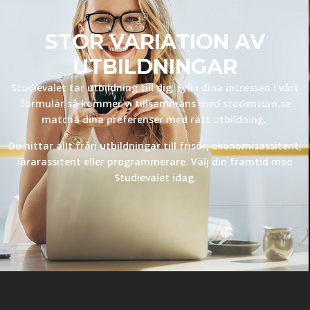
STOR VARIATION AV
UTBILDNINGAR
Studievalet tar utbildning till dig. Fyll i dina intressen i vårt
formulär så kommer vi tillsammans med studentum.se
matcha dina preferenser med rätt utbildning.
Du hittar allt från utbildningar till frisör, ekonomisassitent,
lärarassitent eller programmerare. Välj din framtid med
Studievalet idag.