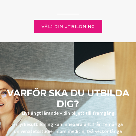
VÄLJ DIN UTBILDNING
VARFÖR SKA DU UTBILDA
DIG?
Livslångt lärande
–
din biljett till framgång
En yrkesutbildning kan innebära allt från femåriga
universitetsstudier inom medicin, två veckor långa