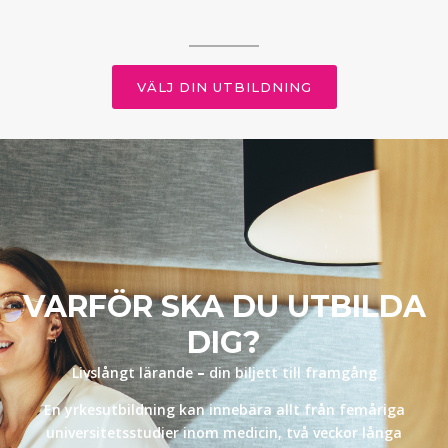
VÄLJ DIN UTBILDNING
VARFÖR SKA DU UTBILDA
DIG?
Livslångt lärande
–
din biljett till framgång
En yrkesutbildning kan innebära allt från femåriga
universitetsstudier inom medicin, två veckor långa