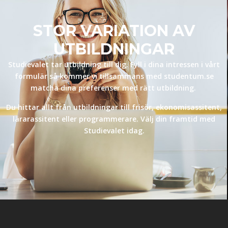
STOR VARIATION AV
UTBILDNINGAR
Studievalet tar utbildning till dig. Fyll i dina intressen i vårt
formulär så kommer vi tillsammans med studentum.se
matcha dina preferenser med rätt utbildning.
Du hittar allt från utbildningar till frisör, ekonomisassitent,
lärarassitent eller programmerare. Välj din framtid med
Studievalet idag.