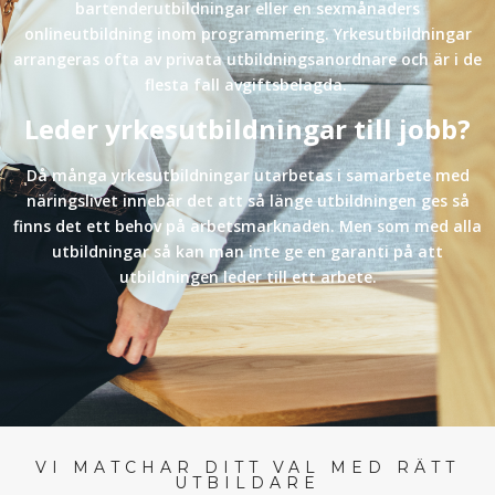
bartenderutbildningar eller en sexmånaders
onlineutbildning inom programmering. Yrkesutbildningar
arrangeras ofta av privata utbildningsanordnare och är i de
flesta fall avgiftsbelagda.
Leder yrkesutbildningar till jobb?
Då många yrkesutbildningar utarbetas i samarbete med
näringslivet innebär det att så länge utbildningen ges så
finns det ett behov på arbetsmarknaden. Men som med alla
utbildningar så kan man inte ge en garanti på att
utbildningen leder till ett arbete.
VI MATCHAR DITT VAL MED RÄTT
UTBILDARE