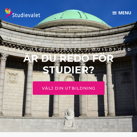
HITTA UTBILDNINGAR I GUILDFORD
ÄR DU REDO FÖR
STUDIER?
VÄLJ DIN UTBILDNING