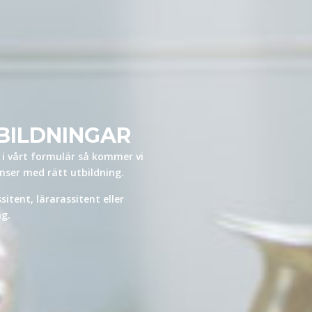
BILDNINGAR
en i vårt formulär så kommer vi
ser med rätt utbildning.
sitent, lärarassitent eller
ag.