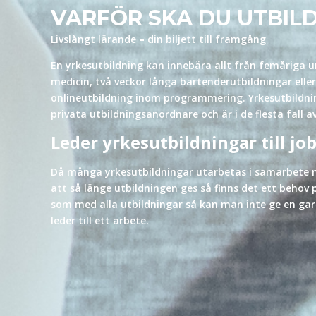
VARFÖR SKA DU UTBILD
Livslångt lärande
–
din biljett till framgång
En yrkesutbildning kan innebära allt från femåriga u
medicin, två veckor långa bartenderutbildningar ell
onlineutbildning inom programmering. Yrkesutbildni
privata utbildningsanordnare och är i de flesta fall 
Leder yrkesutbildningar till jo
Då många yrkesutbildningar utarbetas i samarbete m
att så länge utbildningen ges så finns det ett beho
som med alla utbildningar så kan man inte ge en gar
leder till ett arbete.