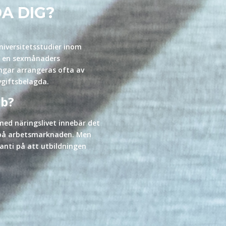
A DIG?
niversitetsstudier inom
er en sexmånaders
ngar arrangeras ofta av
avgiftsbelagda.
bb?
ed näringslivet innebär det
v på arbetsmarknaden. Men
anti på att utbildningen