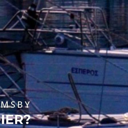
VÄLJ DIN UTBILDNING
IMSBY
IER?