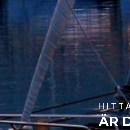
HITT
ÄR 