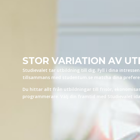
STOR VARIATION AV UT
Studievalet tar utbildning till dig. Fyll i dina intress
tillsammans med studentum.se matcha dina preferen
Du hittar allt från utbildningar till frisör, ekonomisas
programmerare. Välj din framtid med Studievalet id