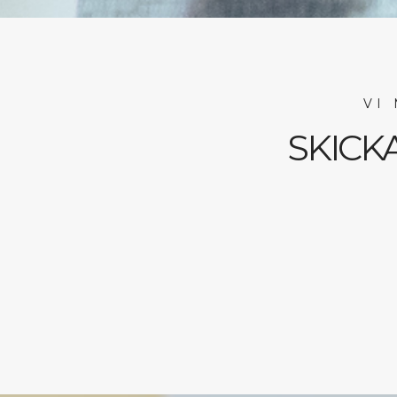
VI
SKICK