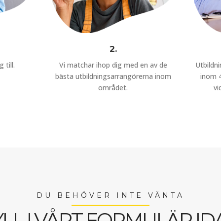
2.
 till.
Vi matchar ihop dig med en av de
Utbildn
bästa utbildningsarrangörerna inom
inom 4
området.
vi
DU BEHÖVER INTE VÄNTA
YLL I VÅRT FORMULÄR ID