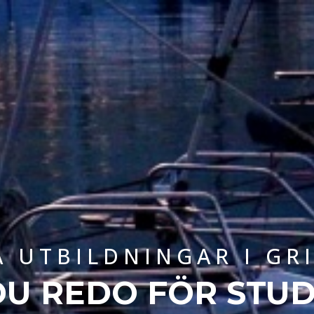
A UTBILDNINGAR I GR
DU REDO FÖR STUD