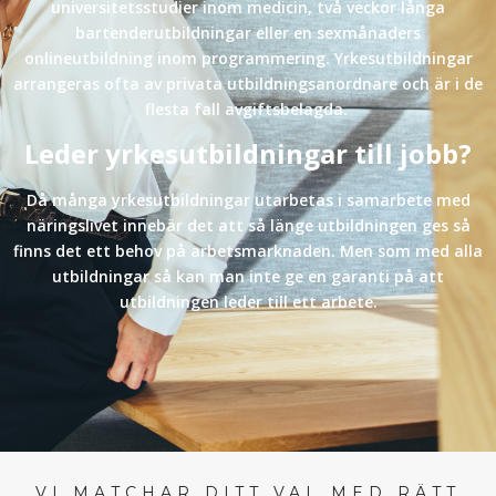
universitetsstudier inom medicin, två veckor långa
bartenderutbildningar eller en sexmånaders
onlineutbildning inom programmering. Yrkesutbildningar
arrangeras ofta av privata utbildningsanordnare och är i de
flesta fall avgiftsbelagda.
Leder yrkesutbildningar till jobb?
Då många yrkesutbildningar utarbetas i samarbete med
näringslivet innebär det att så länge utbildningen ges så
finns det ett behov på arbetsmarknaden. Men som med alla
utbildningar så kan man inte ge en garanti på att
utbildningen leder till ett arbete.
VI MATCHAR DITT VAL MED RÄTT