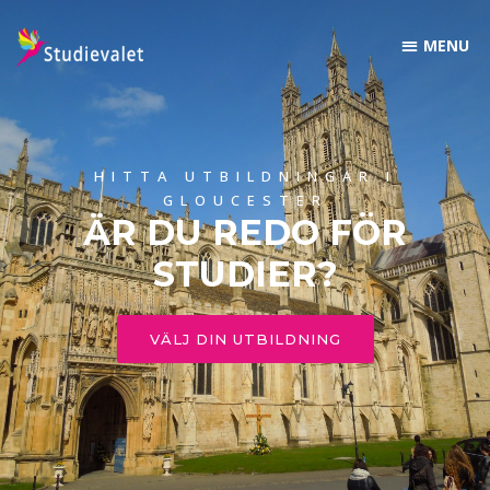
HITTA UTBILDNINGAR I
GLOUCESTER
ÄR DU REDO FÖR
STUDIER?
VÄLJ DIN UTBILDNING