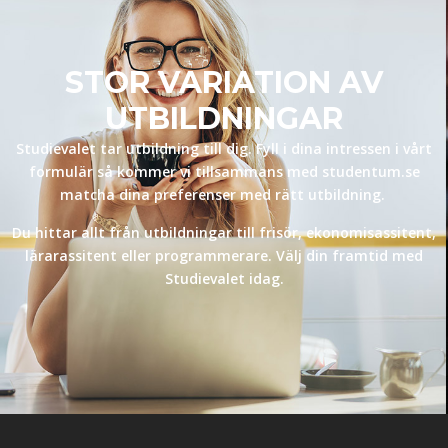
STOR VARIATION AV
UTBILDNINGAR
Studievalet tar utbildning till dig. Fyll i dina intressen i vårt
formulär så kommer vi tillsammans med studentum.se
matcha dina preferenser med rätt utbildning.
Du hittar allt från utbildningar till frisör, ekonomisassitent,
lärarassitent eller programmerare. Välj din framtid med
Studievalet idag.