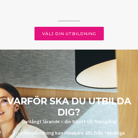
VÄLJ DIN UTBILDNING
VARFÖR SKA DU UTBILDA
DIG?
Livslångt lärande
–
din biljett till framgång
En yrkesutbildning kan innebära allt från femåriga