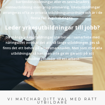
bartenderutbildningar eller en sexmånaders
onlineutbildning inom programmering. Yrkesutbildningar
arrangeras ofta av privata utbildningsanordnare och är i de
flesta fall avgiftsbelagda.
Leder yrkesutbildningar till jobb?
Då många yrkesutbildningar utarbetas i samarbete med
näringslivet innebär det att så länge utbildningen ges så
finns det ett behov på arbetsmarknaden. Men som med alla
utbildningar så kan man inte ge en garanti på att
utbildningen leder till ett arbete.
VI MATCHAR DITT VAL MED RÄTT
UTBILDARE