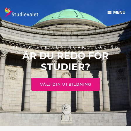
HITTA UTBILDNINGAR I EALING
ÄR DU REDO FÖR
STUDIER?
VÄLJ DIN UTBILDNING