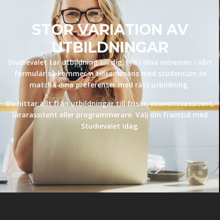
STOR VARIATION AV
UTBILDNINGAR
Studievalet tar utbildning till dig. Fyll i dina intressen i vårt
formulär så kommer vi tillsammans med studentum.se
matcha dina preferenser med rätt utbildning.
Du hittar allt från utbildningar till frisör, ekonomisassitent,
lärarassitent eller programmerare. Välj din framtid med
Studievalet idag.