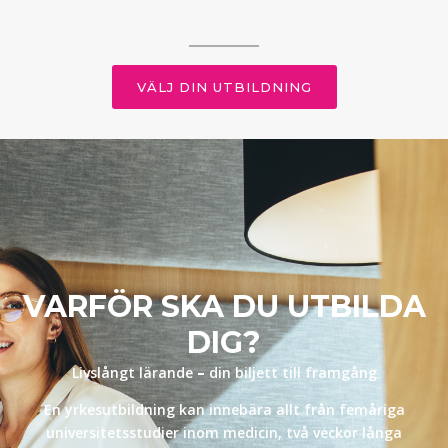
VÄLJ DIN UTBILDNING
VARFÖR SKA DU UTBILDA
DIG?
Livslångt lärande
–
din biljett till framgång
En yrkesutbildning kan innebära allt från femåriga
universitetsstudier inom medicin, två veckor långa